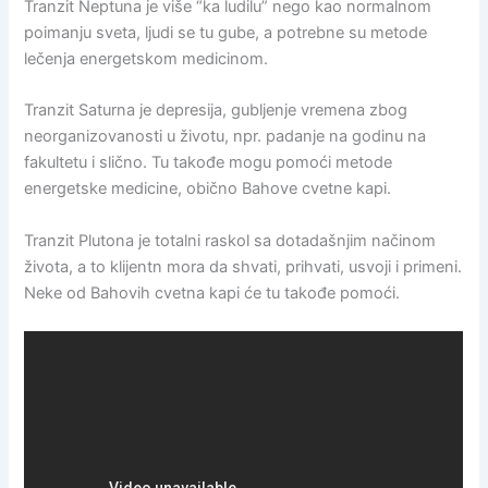
Tranzit Neptuna je više “ka ludilu” nego kao normalnom
poimanju sveta, ljudi se tu gube, a potrebne su metode
lečenja energetskom medicinom.
Tranzit Saturna je depresija, gubljenje vremena zbog
neorganizovanosti u životu, npr. padanje na godinu na
fakultetu i slično. Tu takođe mogu pomoći metode
energetske medicine, obično Bahove cvetne kapi.
Tranzit Plutona je totalni raskol sa dotadašnjim načinom
života, a to klijentn mora da shvati, prihvati, usvoji i primeni.
Neke od Bahovih cvetna kapi će tu takođe pomoći.