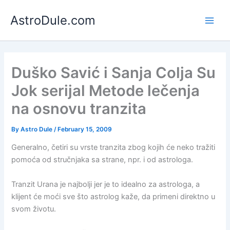
Skip
AstroDule.com
to
Main
content
Men
Duško Savić i Sanja Colja Su
Jok serijal Metode lečenja
na osnovu tranzita
By
Astro Dule
/
February 15, 2009
Generalno, četiri su vrste tranzita zbog kojih će neko tražiti
pomoća od stručnjaka sa strane, npr. i od astrologa.
Tranzit Urana je najbolji jer je to idealno za astrologa, a
klijent će moći sve što astrolog kaže, da primeni direktno u
svom životu.