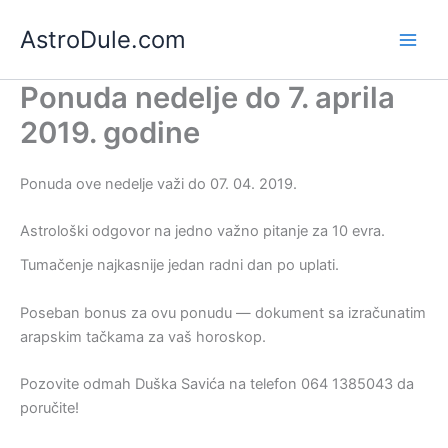
Skip
AstroDule.com
to
Main
content
Ponuda nedelje do 7. aprila
Men
2019. godine
Ponuda ove nedelje važi do 07. 04. 2019.
Astrološki odgovor na jedno važno pitanje za 10 evra.
Tumačenje najkasnije jedan radni dan po uplati.
Poseban bonus za ovu ponudu — dokument sa izračunatim
arapskim tačkama za vaš horoskop.
Pozovite odmah Duška Savića na telefon 064 1385043 da
poručite!