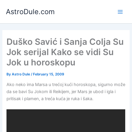
Skip
AstroDule.com
to
Main
content
Men
Duško Savić i Sanja Colja Su
Jok serijal Kako se vidi Su
Jok u horoskopu
By
Astro Dule
/
February 15, 2009
Ako neko ima Marsa u trećoj kući horoskopa, sigurno može
da se bavi Su Jokom ili Reikijem, jer Mars je ubod i igla i
pritisak i plamen, a treća kuća je ruka i šaka.