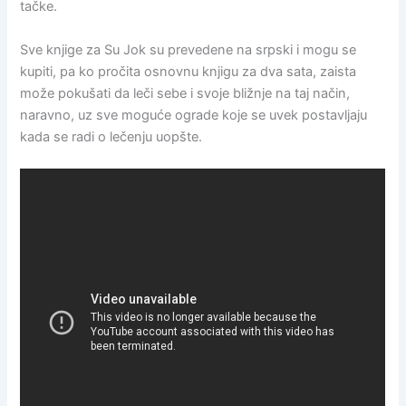
tačke.
Sve knjige za Su Jok su prevedene na srpski i mogu se
kupiti, pa ko pročita osnovnu knjigu za dva sata, zaista
može pokušati da leči sebe i svoje bližnje na taj način,
naravno, uz sve moguće ograde koje se uvek postavljaju
kada se radi o lečenju uopšte.