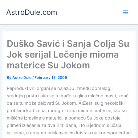
Skip
AstroDule.com
to
Main
content
Men
Duško Savić i Sanja Colja Su
Jok serijal Lečenje mioma
materice Su Jokom
By
Astro Dule
/
February 15, 2009
Reproduktivni organi se nalazÐµ između domalog i
srednjeg prsta i ako se tu nađe kuglica mlečne masti, znači
da se tu može delovati Su Jokom. ÄŒesti su ginekološki
problemi kod žena, mnogo ih ima miome materice, što su
mišične izrasline u materici, a pomoću Su Joka postoje
primeri izlečenje za dva ili tri dana, i to u jednom slučaju
iglicama, u drugom prislanjanjem kristala na korespodentne