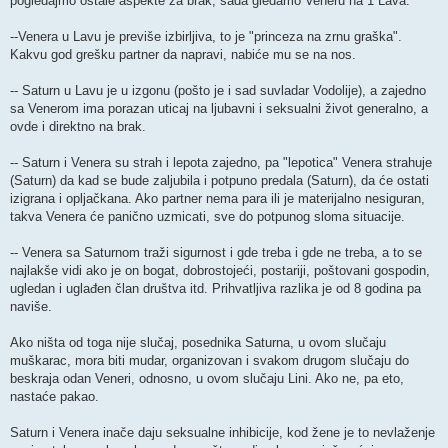
pogledajmo ostale aspekte za brak, sada gledamo Veneru na 1 Lava:
--Venera u Lavu je previše izbirljiva, to je "princeza na zrnu graška".
Kakvu god grešku partner da napravi, nabiće mu se na nos.
-- Saturn u Lavu je u izgonu (pošto je i sad suvladar Vodolije), a zajedno
sa Venerom ima porazan uticaj na ljubavni i seksualni život generalno, a
ovde i direktno na brak.
-- Saturn i Venera su strah i lepota zajedno, pa "lepotica" Venera strahuje
(Saturn) da kad se bude zaljubila i potpuno predala (Saturn), da će ostati
izigrana i opljačkana. Ako partner nema para ili je materijalno nesiguran,
takva Venera će panično uzmicati, sve do potpunog sloma situacije.
-- Venera sa Saturnom traži sigurnost i gde treba i gde ne treba, a to se
najlakše vidi ako je on bogat, dobrostojeći, postariji, poštovani gospodin,
ugledan i uglađen član društva itd. Prihvatljiva razlika je od 8 godina pa
naviše.
Ako ništa od toga nije slučaj, posednika Saturna, u ovom slučaju
muškarac, mora biti mudar, organizovan i svakom drugom slučaju do
beskraja odan Veneri, odnosno, u ovom slučaju Lini. Ako ne, pa eto,
nastaće pakao.
Saturn i Venera inače daju seksualne inhibicije, kod žene je to nevlaženje