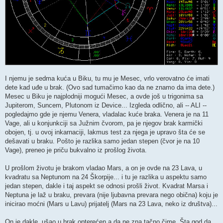
I njemu je sedma kuća u Biku, tu mu je Mesec, vrlo verovatno će imati
dete kad uđe u brak. (Ovo sad tumačimo kao da ne znamo da ima dete.)
Mesec u Biku je najplodniji mogući Mesec, a ovde još u trigonima sa
Jupiterom, Suncem, Plutonom iz Device... Izgleda odlično, ali -- ALI --
pogledajmo gde je njemu Venera, vladalac kuće braka. Venera je na 11
Vage, ali u konjunkciji sa Južnim čvorom, pa je njegov brak karmički
obojen, tj. u ovoj inkarnaciji, lakmus test za njega je upravo šta će se
dešavati u braku. Pošto je razlika samo jedan stepen (čvor je na 10
Vage), preneo je priču bukvalno iz prošlog života.
U prošlom životu je brakom vladao Mars, a on je ovde na 23 Lava, u
kvadratu sa Neptunom na 24 Škorpije... i tu je razlika u aspektu samo
jedan stepen, dakle i taj aspekt se odnosi prošli život. Kvadrat Marsa i
Neptuna je laž u braku, prevara (nije ljubavna prevara nego obična) koju je
inicirao moćni (Mars u Lavu) prijatelj (Mars na 23 Lava, neko iz društva)...
On je dakle, ušao u brak opterećen a da ne zna tačno čime. Šta god da