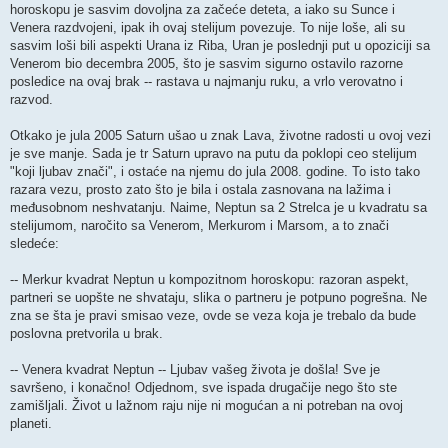
horoskopu je sasvim dovoljna za začeće deteta, a iako su Sunce i
Venera razdvojeni, ipak ih ovaj stelijum povezuje. To nije loše, ali su
sasvim loši bili aspekti Urana iz Riba, Uran je poslednji put u opoziciji sa
Venerom bio decembra 2005, što je sasvim sigurno ostavilo razorne
posledice na ovaj brak -- rastava u najmanju ruku, a vrlo verovatno i
razvod.
Otkako je jula 2005 Saturn ušao u znak Lava, životne radosti u ovoj vezi
je sve manje. Sada je tr Saturn upravo na putu da poklopi ceo stelijum
"koji ljubav znači", i ostaće na njemu do jula 2008. godine. To isto tako
razara vezu, prosto zato što je bila i ostala zasnovana na lažima i
međusobnom neshvatanju. Naime, Neptun sa 2 Strelca je u kvadratu sa
stelijumom, naročito sa Venerom, Merkurom i Marsom, a to znači
sledeće:
-- Merkur kvadrat Neptun u kompozitnom horoskopu: razoran aspekt,
partneri se uopšte ne shvataju, slika o partneru je potpuno pogrešna. Ne
zna se šta je pravi smisao veze, ovde se veza koja je trebalo da bude
poslovna pretvorila u brak.
-- Venera kvadrat Neptun -- Ljubav vašeg života je došla! Sve je
savršeno, i konačno! Odjednom, sve ispada drugačije nego što ste
zamišljali. Život u lažnom raju nije ni mogućan a ni potreban na ovoj
planeti.