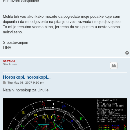
Postovani Gospodine
t
Molila bih vas ako ikako mozete da pogledate moje podatke koje sam
dopunila i da mi odgovorite na pitanje u vezi razvoda i moje djevojcice
To mi je trenutno veoma bitno, jer treba da se upustim u nesto veoma
neizvijesno.
S postovanjem
LINA
AstroDul
Site Admin
Horoskopi, horoskopi...
P
Thu May 03, 2007 9:10 pm
o
s
Natalni horoskop za Linu je
t