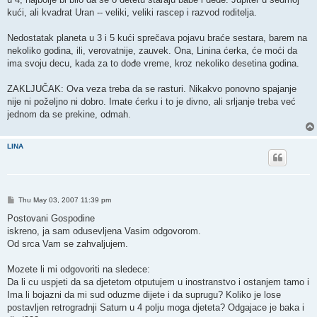
kući, ali kvadrat Uran -- veliki, veliki rascep i razvod roditelja.
Nedostatak planeta u 3 i 5 kući sprečava pojavu braće sestara, barem na
nekoliko godina, ili, verovatnije, zauvek. Ona, Linina ćerka, će moći da
ima svoju decu, kada za to dođe vreme, kroz nekoliko desetina godina.
ZAKLJUČAK: Ova veza treba da se rasturi. Nikakvo ponovno spajanje
nije ni poželjno ni dobro. Imate ćerku i to je divno, ali srljanje treba već
jednom da se prekine, odmah.
LINA
P
Thu May 03, 2007 11:39 pm
o
s
Postovani Gospodine
t
iskreno, ja sam odusevljena Vasim odgovorom.
Od srca Vam se zahvaljujem.
Mozete li mi odgovoriti na sledece:
Da li cu uspjeti da sa djetetom otputujem u inostranstvo i ostanjem tamo i
Ima li bojazni da mi sud oduzme dijete i da suprugu? Koliko je lose
postavljen retrogradnji Saturn u 4 polju moga djeteta? Odgajace je baka i