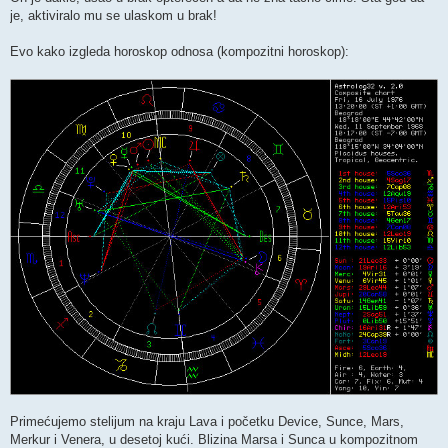
je, aktiviralo mu se ulaskom u brak!
Evo kako izgleda horoskop odnosa (kompozitni horoskop):
Primećujemo stelijum na kraju Lava i početku Device, Sunce, Mars,
Merkur i Venera, u desetoj kući. Blizina Marsa i Sunca u kompozitnom