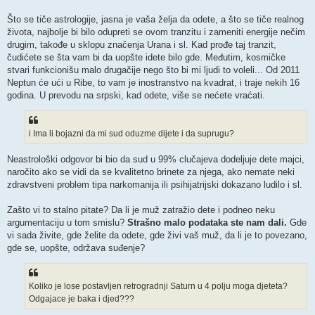
Što se tiče astrologije, jasna je vaša želja da odete, a što se tiče realnog
života, najbolje bi bilo odupreti se ovom tranzitu i zameniti energije nečim
drugim, takođe u sklopu značenja Urana i sl. Kad prođe taj tranzit,
čudićete se šta vam bi da uopšte idete bilo gde. Međutim, kosmičke
stvari funkcionišu malo drugačije nego što bi mi ljudi to voleli... Od 2011
Neptun će ući u Ribe, to vam je inostranstvo na kvadrat, i traje nekih 16
godina. U prevodu na srpski, kad odete, više se nećete vraćati.
i Ima li bojazni da mi sud oduzme dijete i da suprugu?
Neastrološki odgovor bi bio da sud u 99% clučajeva dodeljuje dete majci,
naročito ako se vidi da se kvalitetno brinete za njega, ako nemate neki
zdravstveni problem tipa narkomanija ili psihijatrijski dokazano ludilo i sl.
Zašto vi to stalno pitate? Da li je muž zatražio dete i podneo neku
argumentaciju u tom smislu?
Strašno malo podataka ste nam dali.
Gde
vi sada živite, gde želite da odete, gde živi vaš muž, da li je to povezano,
gde se, uopšte, održava suđenje?
Koliko je lose postavljen retrogradnji Saturn u 4 polju moga djeteta?
Odgajace je baka i djed???