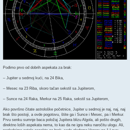
Pođimo prvo od dobrih aspekata za brak:
-- Jupiter u sedmoj kući, na 24 Bika,
-- Mesec na 23 Riba, skoro tačan sekstil sa Jupiterom,
-- Sunce na 24 Raka, Merkur na 25 Raka, sekstil sa Jupiterom,
Ako površno čitate astrološke početnice, Jupiter u sedmoj je naj, naj, naj
brak što postoji, a ovde pogotovu, štite ga i Sunce i Mesec, pa i Merkur.
Prvu senku sumnje baca položaj Jupitera blizu Algola, ali pošto drugih,
direktno loših aspekata nema, to kao da ne igra neku naročitu ulogu. Ali,