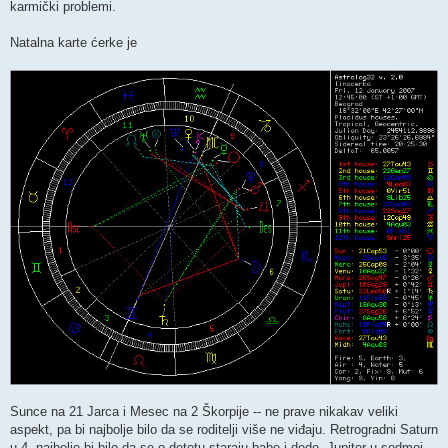
karmički problemi.
Natalna karte ćerke je
Sunce na 21 Jarca i Mesec na 2 Škorpije -- ne prave nikakav veliki
aspekt, pa bi najbolje bilo da se roditelji više ne viđaju. Retrogradni Saturn
u 4, najbolje bi bilo da se o detetu staraju babe i dede. Jupiter u sedmoj