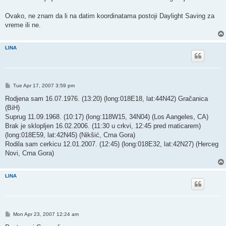
Ovako, ne znam da li na datim koordinatama postoji Daylight Saving za
vreme ili ne.
LINA
P
Tue Apr 17, 2007 3:59 pm
o
s
Rodjena sam 16.07.1976. (13:20) (long:018E18, lat:44N42) Gračanica
t
(BiH)
Suprug 11.09.1968. (10:17) (long:118W15, 34N04) (Los Aangeles, CA)
Brak je sklopljen 16.02.2006. (11:30 u crkvi, 12:45 pred maticarem)
(long:018E59, lat:42N45) (Nikšić, Crna Gora)
Rodila sam cerkicu 12.01.2007. (12:45) (long:018E32, lat:42N27) (Herceg
Novi, Crna Gora)
LINA
P
Mon Apr 23, 2007 12:24 am
o
s