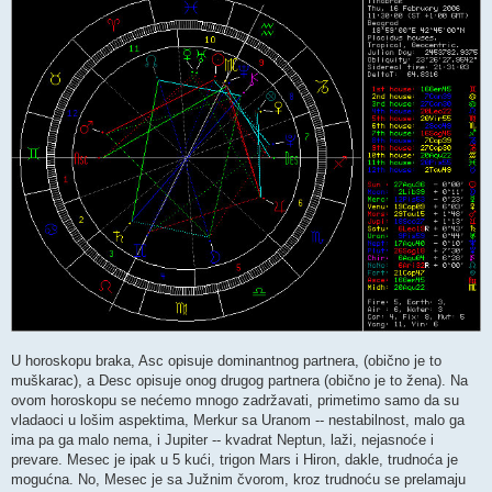
U horoskopu braka, Asc opisuje dominantnog partnera, (obično je to
muškarac), a Desc opisuje onog drugog partnera (obično je to žena). Na
ovom horoskopu se nećemo mnogo zadržavati, primetimo samo da su
vladaoci u lošim aspektima, Merkur sa Uranom -- nestabilnost, malo ga
ima pa ga malo nema, i Jupiter -- kvadrat Neptun, laži, nejasnoće i
prevare. Mesec je ipak u 5 kući, trigon Mars i Hiron, dakle, trudnoća je
mogućna. No, Mesec je sa Južnim čvorom, kroz trudnoću se prelamaju