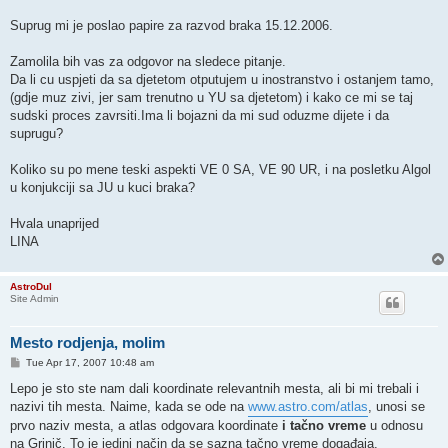
Suprug mi je poslao papire za razvod braka 15.12.2006.
Zamolila bih vas za odgovor na sledece pitanje.
Da li cu uspjeti da sa djetetom otputujem u inostranstvo i ostanjem tamo,
(gdje muz zivi, jer sam trenutno u YU sa djetetom) i kako ce mi se taj
sudski proces zavrsiti.Ima li bojazni da mi sud oduzme dijete i da
suprugu?
Koliko su po mene teski aspekti VE 0 SA, VE 90 UR, i na posletku Algol
u konjukciji sa JU u kuci braka?
Hvala unaprijed
LINA
AstroDul
Site Admin
Mesto rodjenja, molim
P
Tue Apr 17, 2007 10:48 am
o
s
Lepo je sto ste nam dali koordinate relevantnih mesta, ali bi mi trebali i
t
nazivi tih mesta. Naime, kada se ode na
www.astro.com/atlas
, unosi se
prvo naziv mesta, a atlas odgovara koordinate
i tačno vreme
u odnosu
na Grinič. To je jedini način da se sazna tačno vreme događaja.