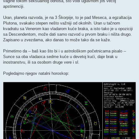
vagine tokom seksualnog odnosa, što vodi uglavnom još većoj
apstinenciji.
Uran, planeta razvoda, je na 3 Škorpije, to je pad Meseca, a egzaltacija
Plutona, svakako stepen nešto važniji od okolnih. Uran u tačnom
kvadratu sa Venerom kao vladarom kuće braka, a isto tako je u opoziciji
sa Descendentom, može dati samo razvod u prvom braku i ništa drugo.
Zapisano u zvezdama, ako danas to može tako da se kaže.
Primetimo da -- baš kao što bi i u astrološkom početnicama pisalo --
Sunce sa oba vladaoca sedme kuće u devetoj kući, daje brak u
inostranstvu, ili sa osobom druge vere i sl.
Pogledajmo njegov natalni horoskop: