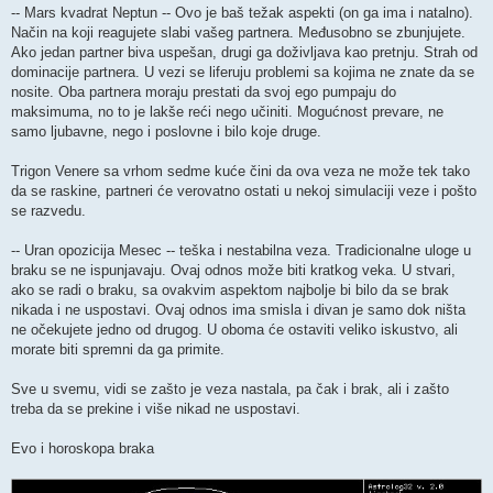
-- Mars kvadrat Neptun -- Ovo je baš težak aspekti (on ga ima i natalno).
Način na koji reagujete slabi vašeg partnera. Međusobno se zbunjujete.
Ako jedan partner biva uspešan, drugi ga doživljava kao pretnju. Strah od
dominacije partnera. U vezi se liferuju problemi sa kojima ne znate da se
nosite. Oba partnera moraju prestati da svoj ego pumpaju do
maksimuma, no to je lakše reći nego učiniti. Mogućnost prevare, ne
samo ljubavne, nego i poslovne i bilo koje druge.
Trigon Venere sa vrhom sedme kuće čini da ova veza ne može tek tako
da se raskine, partneri će verovatno ostati u nekoj simulaciji veze i pošto
se razvedu.
-- Uran opozicija Mesec -- teška i nestabilna veza. Tradicionalne uloge u
braku se ne ispunjavaju. Ovaj odnos može biti kratkog veka. U stvari,
ako se radi o braku, sa ovakvim aspektom najbolje bi bilo da se brak
nikada i ne uspostavi. Ovaj odnos ima smisla i divan je samo dok ništa
ne očekujete jedno od drugog. U oboma će ostaviti veliko iskustvo, ali
morate biti spremni da ga primite.
Sve u svemu, vidi se zašto je veza nastala, pa čak i brak, ali i zašto
treba da se prekine i više nikad ne uspostavi.
Evo i horoskopa braka