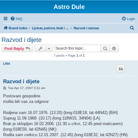
Astro Dule
FAQ
Login
S
Board index
Ljubav, partner, brak i razvod u horoskopu
Razvod i rastava
e
Razvod i dijete
a
Search
Advanced s
Post Reply
r
7 posts • Page
1
of
1
c
LINA
h
Razvod i dijete
P
Tue Apr 17, 2007 3:11 am
o
s
Postovani gospodine
t
molila bih vas za odgovor
Rodjena sam 16.07.1976. (13:20) (long:018E18, lat:44N42) (BiH)
Suprug 11.09.1968. (10:17) (long:118W15, 34N04) (LA)
Brak je sklopljen 16.02.2006. (11:30 u crkvi, 12:45 pred maticarem)
(long:018E59, lat:42N45) (NK)
Rodila sam cerkicu 12.01.2007. (12:45) (long:018E32, lat:42N27) (HN)