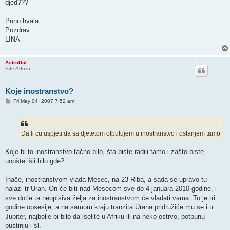
djed???
Puno hvala
Pozdrav
LINA
AstroDul
Site Admin
Koje inostranstvo?
P
Fri May 04, 2007 7:52 am
o
s
t
Da li cu uspjeti da sa djetetom otputujem u inostranstvo i ostanjem tamo
Koje bi to inostranstvo tačno bilo, šta biste radili tamo i zašto biste
uopšte išli bilo gde?
Inače, inostranstvom vlada Mesec, na 23 Riba, a sada se upravo tu
nalazi tr Uran. On će biti nad Mesecom sve do 4 januara 2010 godine, i
sve dotle ta neopisiva želja za inostranstvom će vladati vama. To je tri
godine opsesije, a na samom kraju tranzita Urana pridružiće mu se i tr
Jupiter, najbolje bi bilo da iselite u Afriku ili na neko ostrvo, potpunu
pustinju i sl.