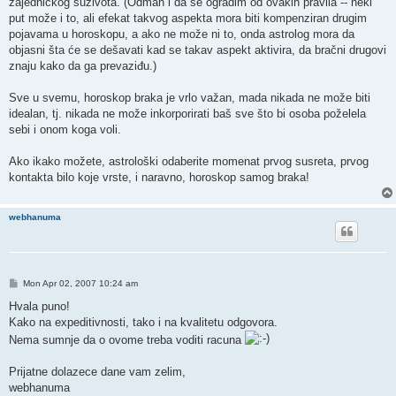
zajedničkog suživota. (Odmah i da se ogradim od ovakih pravila -- neki
put može i to, ali efekat takvog aspekta mora biti kompenziran drugim
pojavama u horoskopu, a ako ne može ni to, onda astrolog mora da
objasni šta će se dešavati kad se takav aspekt aktivira, da bračni drugovi
znaju kako da ga prevaziđu.)
Sve u svemu, horoskop braka je vrlo važan, mada nikada ne može biti
idealan, tj. nikada ne može inkorporirati baš sve što bi osoba poželela
sebi i onom koga voli.
Ako ikako možete, astrološki odaberite momenat prvog susreta, prvog
kontakta bilo koje vrste, i naravno, horoskop samog braka!
webhanuma
P
Mon Apr 02, 2007 10:24 am
o
s
Hvala puno!
t
Kako na expeditivnosti, tako i na kvalitetu odgovora.
Nema sumnje da o ovome treba voditi racuna
Prijatne dolazece dane vam zelim,
webhanuma