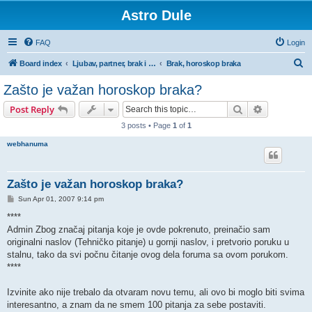
Astro Dule
FAQ
Login
S
Board index
Ljubav, partner, brak i razvod u horoskopu
Brak, horoskop braka
e
Zašto je važan horoskop braka?
a
Search
Advanced s
Post Reply
r
3 posts • Page
1
of
1
c
webhanuma
h
Zašto je važan horoskop braka?
P
Sun Apr 01, 2007 9:14 pm
o
s
****
t
Admin Zbog značaj pitanja koje je ovde pokrenuto, preinačio sam
originalni naslov (Tehničko pitanje) u gornji naslov, i pretvorio poruku u
stalnu, tako da svi počnu čitanje ovog dela foruma sa ovom porukom.
****
Izvinite ako nije trebalo da otvaram novu temu, ali ovo bi moglo biti svima
interesantno, a znam da ne smem 100 pitanja za sebe postaviti.