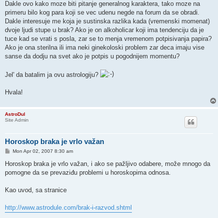
Dakle ovo kako moze biti pitanje generalnog karaktera, tako moze na
primeru bilo kog para koji se vec udenu negde na forum da se obradi.
Dakle interesuje me koja je sustinska razlika kada (vremenski momenat)
dvoje ljudi stupe u brak? Ako je on alkoholicar koji ima tendenciju da je
tuce kad se vrati s posla, zar se to menja vremenom potpisivanja papira?
Ako je ona sterilna ili ima neki ginekoloski problem zar deca imaju vise
sanse da dodju na svet ako je potpis u pogodnijem momentu?
Jel' da batalim ja ovu astrologiju?
Hvala!
AstroDul
Site Admin
Horoskop braka je vrlo važan
P
Mon Apr 02, 2007 8:30 am
o
s
Horoskop braka je vrlo važan, i ako se pažljivo odabere, može mnogo da
t
pomogne da se prevaziđu problemi u horoskopima odnosa.
Kao uvod, sa stranice
http://www.astrodule.com/brak-i-razvod.shtml