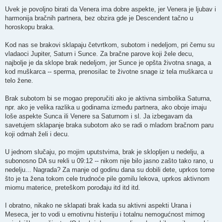
Uvek je povoljno birati da Venera ima dobre aspekte, jer Venera je ljubav i
harmonija bračnih partnera, bez obzira gde je Descendent tačno u
horoskopu braka.
Kod nas se brakovi sklapaju četvrtkom, subotom i nedeljom, pri čemu su
vladaoci Jupiter, Saturn i Sunce. Za bračne parove koji žele decu,
najbolje je da sklope brak nedeljom, jer Sunce je opšta životna snaga, a
kod muškarca -- sperma, prenosilac te životne snage iz tela muškarca u
telo žene.
Brak subotom bi se mogao preporučiti ako je aktivna simbolika Saturna,
npr. ako je velika razlika u godinama između partnera, ako oboje imaju
loše aspekte Sunca ili Venere sa Saturnom i sl. Ja izbegavam da
savetujem sklapanje braka subotom ako se radi o mladom bračnom paru
koji odmah želi i decu.
U jednom slučaju, po mojim uputstvima, brak je sklopljen u nedelju, a
subonosno DA su rekli u 09:12 -- nikom nije bilo jasno zašto tako rano, u
nedelju... Nagrada? Za manje od godinu dana su dobili dete, uprkos tome
što je ta žena tokom cele trudnoće pile gomilu lekova, uprkos aktivnom
miomu materice, preteškom porođaju itd itd itd.
I obratno, nikako ne sklapati brak kada su aktivni aspekti Urana i
Meseca, jer to vodi u emotivnu histeriju i totalnu nemogućnost mirnog