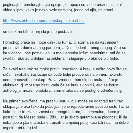
pogledajte i preslušajte sve opcije (iza opcija su video prezentacije, ili
video klipovi kako je neko ovde nazvao), jedna od njih, na strani
http://www.astrodule.com/horoskop-braka.shtml
se direktno tiče pitanja koje ste postavili.
Horoskop braka se može direktno tumačiti, uzima se da Ascendent
predstavlja dominantnog partnera, a Descendent -- onog drugog. Ako su
im vladaoci loše postavljeni, u međusobnim lošim aspektima, oni će se
svađati, ako su u dobrim aspektima, i slaganje u braku će biti bolje.
Za svaki trenutak se može praviti horoskop, a brak je nešto novo što se
rađa, i svakako zaslužuje da bude bolje proučeno, na primer, tako što
ćemo napraviti horoskop. Prava vrednost horoskopa braka je što je
elektivan, tj. možemo birati kada će se brak sklopiti i, ako se koristi
astrologija, možemo odabrati vreme tako da se postigne određeni cilj.
Na primer, ako žena ima praznu petu kuću, može se odabrati trenutak
sklapanja braka tako da poboljša njene reproduktivne sposobnosti. Tačno
kako bi se to izvelo, zavisi od mnogo faktora, ali generalno, dobro je
postaviti da Mesec bude u Biku, jer je skoro garantovana plodnost, ili da
neka dobra planeta ostane tranzitno u njenoj petoj kući (ali i da ima dobre
aspekte pri tom) i sl.