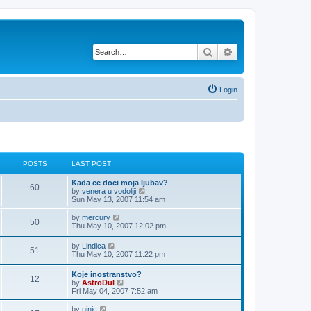
Search
Advanced search
Login
POSTS
LAST POST
Kada ce doci moja ljubav?
60
V
by
venera u vodoliji
i
Sun May 13, 2007 11:54 am
e
w
V
by
mercury
50
t
i
Thu May 10, 2007 12:02 pm
h
e
e
w
V
by
Lindica
l
51
t
i
Thu May 10, 2007 11:22 pm
a
h
e
t
e
w
e
Koje inostranstvo?
l
12
t
V
s
by
AstroDul
a
h
i
t
Fri May 04, 2007 7:52 am
t
e
e
p
e
l
w
o
V
s
by
ninic