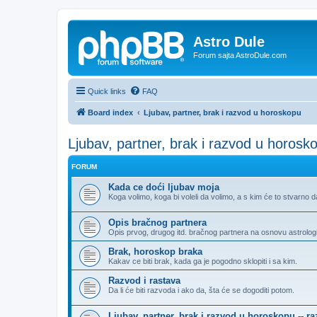
Astro Dule
Forum sajta AstroDule.com
Quick links
FAQ
Board index
Ljubav, partner, brak i razvod u horoskopu
Ljubav, partner, brak i razvod u horosk
FORUM
Kada ce doći ljubav moja
Koga volimo, koga bi voleli da volimo, a s kim će to stvarno d
Opis bračnog partnera
Opis prvog, drugog itd. bračnog partnera na osnovu astrologi
Brak, horoskop braka
Kakav ce biti brak, kada ga je pogodno sklopiti i sa kim.
Razvod i rastava
Da li će biti razvoda i ako da, šta će se dogoditi potom.
Ljubav, partner, brak i razvod u horoskopu -- r