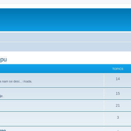
opu
TOPICS
14
a nam se desi... i kada.
15
je.
21
3
azno