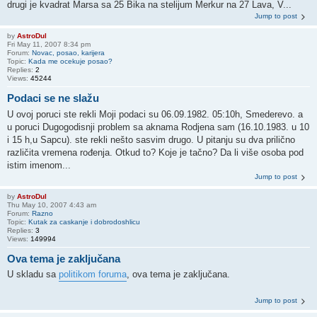
drugi je kvadrat Marsa sa 25 Bika na stelijum Merkur na 27 Lava, V...
Jump to post
by
AstroDul
Fri May 11, 2007 8:34 pm
Forum:
Novac, posao, karijera
Topic:
Kada me ocekuje posao?
Replies:
2
Views:
45244
Podaci se ne slažu
U ovoj poruci ste rekli Moji podaci su 06.09.1982. 05:10h, Smederevo. a
u poruci Dugogodisnji problem sa aknama Rodjena sam (16.10.1983. u 10
i 15 h,u Sapcu). ste rekli nešto sasvim drugo. U pitanju su dva prilično
različita vremena rođenja. Otkud to? Koje je tačno? Da li više osoba pod
istim imenom...
Jump to post
by
AstroDul
Thu May 10, 2007 4:43 am
Forum:
Razno
Topic:
Kutak za caskanje i dobrodoshlicu
Replies:
3
Views:
149994
Ova tema je zaključana
U skladu sa
politikom foruma
, ova tema je zaključana.
Jump to post