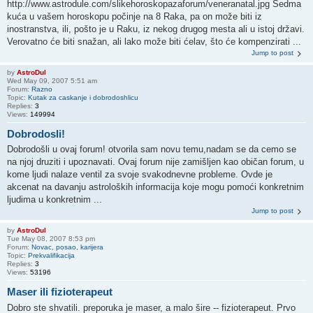
http://www.astrodule.com/slikehoroskopazaforum/veneranatal.jpg Sedma
kuća u vašem horoskopu počinje na 8 Raka, pa on može biti iz
inostranstva, ili, pošto je u Raku, iz nekog drugog mesta ali u istoj državi.
Verovatno će biti snažan, ali lako može biti ćelav, što će kompenzirati ...
Jump to post
by
AstroDul
Wed May 09, 2007 5:51 am
Forum:
Razno
Topic:
Kutak za caskanje i dobrodoshlicu
Replies:
3
Views:
149994
Dobrodosli!
Dobrodošli u ovaj forum! otvorila sam novu temu,nadam se da cemo se
na njoj druziti i upoznavati. Ovaj forum nije zamišljen kao običan forum, u
kome ljudi nalaze ventil za svoje svakodnevne probleme. Ovde je
akcenat na davanju astroloških informacija koje mogu pomoći konkretnim
ljudima u konkretnim ...
Jump to post
by
AstroDul
Tue May 08, 2007 8:53 pm
Forum:
Novac, posao, karijera
Topic:
Prekvalifikacija
Replies:
3
Views:
53196
Maser ili fizioterapeut
Dobro ste shvatili. preporuka je maser, a malo šire -- fizioterapeut. Prvo