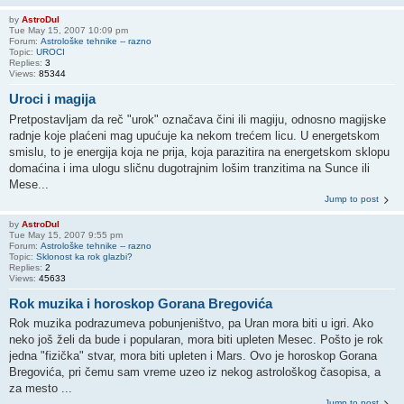
by
AstroDul
Tue May 15, 2007 10:09 pm
Forum:
Astrološke tehnike -- razno
Topic:
UROCI
Replies:
3
Views:
85344
Uroci i magija
Pretpostavljam da reč "urok" označava čini ili magiju, odnosno magijske
radnje koje plaćeni mag upućuje ka nekom trećem licu. U energetskom
smislu, to je energija koja ne prija, koja parazitira na energetskom sklopu
domaćina i ima ulogu sličnu dugotrajnim lošim tranzitima na Sunce ili
Mese...
Jump to post
by
AstroDul
Tue May 15, 2007 9:55 pm
Forum:
Astrološke tehnike -- razno
Topic:
Sklonost ka rok glazbi?
Replies:
2
Views:
45633
Rok muzika i horoskop Gorana Bregovića
Rok muzika podrazumeva pobunjeništvo, pa Uran mora biti u igri. Ako
neko još želi da bude i popularan, mora biti upleten Mesec. Pošto je rok
jedna "fizička" stvar, mora biti upleten i Mars. Ovo je horoskop Gorana
Bregovića, pri čemu sam vreme uzeo iz nekog astrološkog časopisa, a
za mesto ...
Jump to post