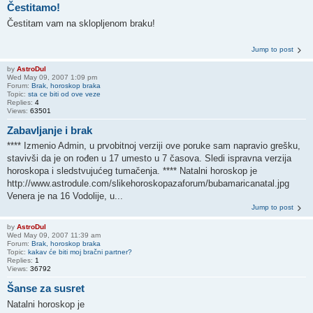
Čestitamo!
Čestitam vam na sklopljenom braku!
Jump to post
by
AstroDul
Wed May 09, 2007 1:09 pm
Forum:
Brak, horoskop braka
Topic:
sta ce biti od ove veze
Replies:
4
Views:
63501
Zabavljanje i brak
**** Izmenio Admin, u prvobitnoj verziji ove poruke sam napravio grešku,
stavivši da je on rođen u 17 umesto u 7 časova. Sledi ispravna verzija
horoskopa i sledstvujućeg tumačenja. **** Natalni horoskop je
http://www.astrodule.com/slikehoroskopazaforum/bubamaricanatal.jpg
Venera je na 16 Vodolije, u...
Jump to post
by
AstroDul
Wed May 09, 2007 11:39 am
Forum:
Brak, horoskop braka
Topic:
kakav će biti moj bračni partner?
Replies:
1
Views:
36792
Šanse za susret
Natalni horoskop je