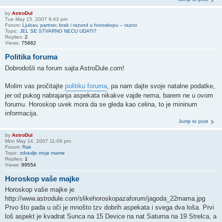
by
AstroDul
Tue May 15, 2007 9:43 pm
Forum:
Ljubav, partner, brak i razvod u horoskopu -- razno
Topic:
JEL SE STVARNO NECU UDATI?
Replies:
2
Views:
75882
Politika foruma
Dobrodošli na forum sajta AstroDule.com!
Molim vas pročitajte
politiku foruma
, pa nam dajte svoje natalne podatke,
jer od pukog nabrajanja aspekata nikakve vajde nema, barem ne u ovom
forumu. Horoskop uvek mora da se gleda kao celina, to je mininum
informacija.
Jump to post
by
AstroDul
Mon May 14, 2007 11:09 pm
Forum:
Rak
Topic:
zdravlje moje mame
Replies:
1
Views:
99554
Horoskop vaše majke
Horoskop vaše majke je
http://www.astrodule.com/slikehoroskopazaforum/jagoda_22mama.jpg
Prvo što pada u oči je mnošto tzv dobrih aspekata i svega dva loša. Prvi
loš aspekt je kvadrat Sunca na 15 Device na nat Saturna na 19 Strelca, a