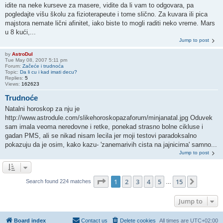
idite na neke kurseve za masere, vidite da li vam to odgovara, pa
pogledajte višu školu za fizioterapeute i tome slično. Za kuvara ili pica
majstora nemate lični afinitet, iako biste to mogli raditi neko vreme. Mars
u 8 kući,...
Jump to post
by
AstroDul
Tue May 08, 2007 5:11 pm
Forum:
Začeće i trudnoća
Topic:
Da li cu i kad imati decu?
Replies:
5
Views:
162623
Trudnoće
Natalni horoskop za nju je
http://www.astrodule.com/slikehoroskopazaforum/minjanatal.jpg Oduvek
sam imala veoma neredovne i retke, ponekad strasno bolne cikluse i
gadan PMS, ali se nikad nisam lecila jer moji testovi paradoksalno
pokazuju da je osim, kako kazu- 'zanemarivih cista na jajnicima' samno...
Jump to post
Page
1
of
15
1
2
3
4
5
15
Next
Search found 224 matches
…
Jump to
Board index
Contact us
Delete cookies
All times are
UTC+02:00