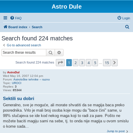
Astro Dule
FAQ
Login
S
Board index
Search
e
Search found 224 matches
a
Go to advanced search
r
Search
Advanced search
c
Page
1
of
15
1
2
3
4
5
15
Next
Search found 224 matches
h
…
by
AstroDul
Wed May 16, 2007 12:04 pm
Forum:
Astrološke tehnike -- razno
Topic:
UROCI
Replies:
3
Views:
85344
Sektili su dobri
Generalno, sve je moguće, ali morate shvatiti da se magija baca preko
posrednika. Vrlo je mali broj osoba koje mogu da "bace čini" same, u
99% slučajeva se ide kod nekog maga koji to radi za pare. Pošto ne
možete baciti magiju sami na sebe, tj. to onda nije magija u ovom smislu
o kome sada...
Jump to post