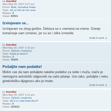
by
AstroDul
Wed May 09, 2007 6:07 pm
Forum:
Brak, horoskop braka
Topic:
sta ce biti od ove veze
Replies:
4
Views:
63501
Izvinjavam se...
Izvinjavam se zbog greške. Dešava se s vremena na vreme. Gornje
tumačenje sam izmenio, jer su se i slike izmenile.
Jump to post
by
AstroDul
Wed May 09, 2007 3:15 pm
Forum:
Začeće i trudnoća
Topic:
Kada je kasno?
Replies:
2
Views:
76205
Pošaljite nam podatke!
Molim vas da nam pošaljete natalne podatke za sebe i muža, inače je
nemoguće astrološki odgovoriti na vaše pitanje. Isto tako, pošaljite i neku
ginekološku dijagnozu ako je imate.
Jump to post
by
AstroDul
Wed May 09, 2007 3:12 pm
Forum:
Začeće i trudnoća
Topic:
Da li cu i kad imati decu?
Replies:
5
Views:
162623