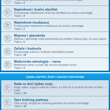
Topics:
2
Neplodnost i bračni sterilitet
Proučavanje neplodnosti i bračnog steriliteta na osnovu astrologije.
Topics:
4
Neplodnost muskaraca
Proučavanje neplodnosti muškaraca na osnovu astrologije.
Topics:
2
Migrene i glavobolje
Migrene i glavobolje treba posmatrati kao problem čitavog tela, ne samo glave.
Topics:
1
Začeće i trudnoća
Proučavanje začeća i trudnoće astrološkim putem.
Topics:
14
Medicinska astrologija -- razno
Medicinske teme za koje nije otvoren poseban forum.
Topics:
3
Ljubav, partner, brak i razvod u horoskopu
Kada ce doći ljubav moja
Koga volimo, koga bi voleli da volimo, a s kim će to stvarno da nam se desi... i
kada.
Topics:
14
Opis bračnog partnera
Opis prvog, drugog itd. bračnog partnera na osnovu astrologije.
Topics:
15