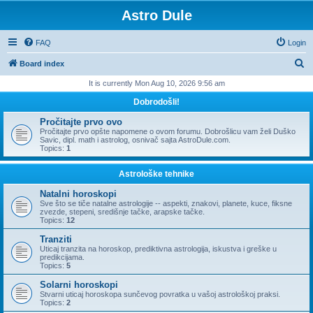
Astro Dule
FAQ
Login
S
Board index
e
It is currently Mon Aug 10, 2026 9:56 am
a
Dobrodošli!
r
Pročitajte prvo ovo
c
Pročitajte prvo opšte napomene o ovom forumu. Dobrošlicu vam želi Duško
Savic, dipl. math i astrolog, osnivač sajta AstroDule.com.
h
Topics:
1
Astrološke tehnike
Natalni horoskopi
Sve što se tiče natalne astrologije -- aspekti, znakovi, planete, kuce, fiksne
zvezde, stepeni, središnje tačke, arapske tačke.
Topics:
12
Tranziti
Uticaj tranzita na horoskop, prediktivna astrologija, iskustva i greške u
predikcijama.
Topics:
5
Solarni horoskopi
Stvarni uticaj horoskopa sunčevog povratka u vašoj astrološkoj praksi.
Topics:
2