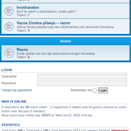
Inostranstvo
Da li da odem u inostranstvo, kada i gde!?
Topics:
7
Vazna životna pitanja -- razno
Važna životna pitanja koja nisu obuhvaćena već otvorenim forumima.
Topics:
3
Razno
Razno
Ovde upisite sve sto nije obuhvaćeno drugim forumima.
Topics:
8
LOGIN
Username:
Password:
I forgot my password
Remember me
WHO IS ONLINE
In total there are
26
users online :: 0 registered, 0 hidden and 26 guests (based on users
active over the past 5 minutes)
Most users ever online was
10373
on Wed Jul 22, 2026 4:43 am
STATISTICS
Total posts
606
• Total topics
180
• Total members
112
• Our newest member
adminastro