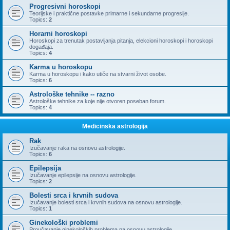
Progresivni horoskopi
Teorijske i praktične postavke primarne i sekundarne progresije.
Topics:
2
Horarni horoskopi
Horoskopi za trenutak postavljanja pitanja, elekcioni horoskopi i horoskopi
događaja.
Topics:
4
Karma u horoskopu
Karma u horoskopu i kako utiče na stvarni život osobe.
Topics:
6
Astrološke tehnike -- razno
Astrološke tehnike za koje nije otvoren poseban forum.
Topics:
4
Medicinska astrologija
Rak
Izučavanje raka na osnovu astrologije.
Topics:
6
Epilepsija
Izučavanje epilepsije na osnovu astrologije.
Topics:
2
Bolesti srca i krvnih sudova
Izučavanje bolesti srca i krvnih sudova na osnovu astrologije.
Topics:
1
Ginekološki problemi
Proučavanje ginekoloških problema na osnovu astrologije.