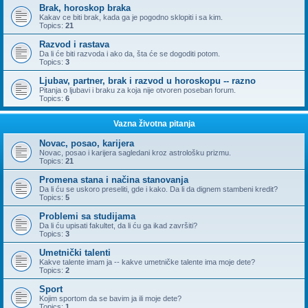
Brak, horoskop braka
Kakav ce biti brak, kada ga je pogodno sklopiti i sa kim.
Topics:
21
Razvod i rastava
Da li će biti razvoda i ako da, šta će se dogoditi potom.
Topics:
3
Ljubav, partner, brak i razvod u horoskopu -- razno
Pitanja o ljubavi i braku za koja nije otvoren poseban forum.
Topics:
6
Vazna životna pitanja
Novac, posao, karijera
Novac, posao i karijera sagledani kroz astrološku prizmu.
Topics:
21
Promena stana i načina stanovanja
Da li ću se uskoro preseliti, gde i kako. Da li da dignem stambeni kredit?
Topics:
5
Problemi sa studijama
Da li ću upisati fakultet, da li ću ga ikad završiti?
Topics:
3
Umetnički talenti
Kakve talente imam ja -- kakve umetničke talente ima moje dete?
Topics:
2
Sport
Kojim sportom da se bavim ja ili moje dete?
Topics:
1