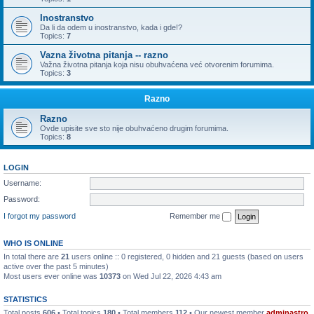
Inostranstvo
Da li da odem u inostranstvo, kada i gde!?
Topics:
7
Vazna životna pitanja -- razno
Važna životna pitanja koja nisu obuhvaćena već otvorenim forumima.
Topics:
3
Razno
Razno
Ovde upisite sve sto nije obuhvaćeno drugim forumima.
Topics:
8
LOGIN
Username:
Password:
I forgot my password
Remember me
WHO IS ONLINE
In total there are
21
users online :: 0 registered, 0 hidden and 21 guests (based on users
active over the past 5 minutes)
Most users ever online was
10373
on Wed Jul 22, 2026 4:43 am
STATISTICS
Total posts
606
• Total topics
180
• Total members
112
• Our newest member
adminastro