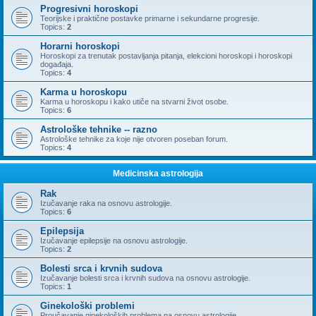
Progresivni horoskopi
Teorijske i praktične postavke primarne i sekundarne progresije.
Topics:
2
Horarni horoskopi
Horoskopi za trenutak postavljanja pitanja, elekcioni horoskopi i horoskopi
događaja.
Topics:
4
Karma u horoskopu
Karma u horoskopu i kako utiče na stvarni život osobe.
Topics:
6
Astrološke tehnike -- razno
Astrološke tehnike za koje nije otvoren poseban forum.
Topics:
4
Medicinska astrologija
Rak
Izučavanje raka na osnovu astrologije.
Topics:
6
Epilepsija
Izučavanje epilepsije na osnovu astrologije.
Topics:
2
Bolesti srca i krvnih sudova
Izučavanje bolesti srca i krvnih sudova na osnovu astrologije.
Topics:
1
Ginekološki problemi
Proučavanje ginekoloških problema na osnovu astrologije.