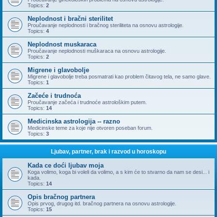
Topics:
2
Neplodnost i bračni sterilitet
Proučavanje neplodnosti i bračnog steriliteta na osnovu astrologije.
Topics:
4
Neplodnost muskaraca
Proučavanje neplodnosti muškaraca na osnovu astrologije.
Topics:
2
Migrene i glavobolje
Migrene i glavobolje treba posmatrati kao problem čitavog tela, ne samo glave.
Topics:
1
Začeće i trudnoća
Proučavanje začeća i trudnoće astrološkim putem.
Topics:
14
Medicinska astrologija -- razno
Medicinske teme za koje nije otvoren poseban forum.
Topics:
3
Ljubav, partner, brak i razvod u horoskopu
Kada ce doći ljubav moja
Koga volimo, koga bi voleli da volimo, a s kim će to stvarno da nam se desi... i
kada.
Topics:
14
Opis bračnog partnera
Opis prvog, drugog itd. bračnog partnera na osnovu astrologije.
Topics:
15