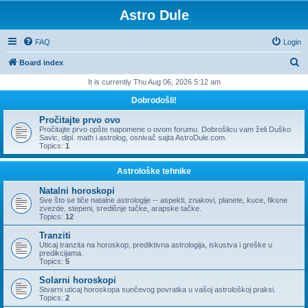
Astro Dule
FAQ
Login
S
Board index
e
It is currently Thu Aug 06, 2026 5:12 am
a
Dobrodošli!
r
Pročitajte prvo ovo
c
Pročitajte prvo opšte napomene o ovom forumu. Dobrošlicu vam želi Duško
Savic, dipl. math i astrolog, osnivač sajta AstroDule.com.
h
Topics:
1
Astrološke tehnike
Natalni horoskopi
Sve što se tiče natalne astrologije -- aspekti, znakovi, planete, kuce, fiksne
zvezde, stepeni, središnje tačke, arapske tačke.
Topics:
12
Tranziti
Uticaj tranzita na horoskop, prediktivna astrologija, iskustva i greške u
predikcijama.
Topics:
5
Solarni horoskopi
Stvarni uticaj horoskopa sunčevog povratka u vašoj astrološkoj praksi.
Topics:
2