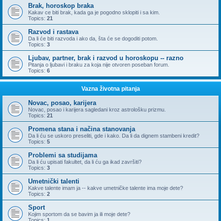
Brak, horoskop braka
Kakav ce biti brak, kada ga je pogodno sklopiti i sa kim.
Topics:
21
Razvod i rastava
Da li će biti razvoda i ako da, šta će se dogoditi potom.
Topics:
3
Ljubav, partner, brak i razvod u horoskopu -- razno
Pitanja o ljubavi i braku za koja nije otvoren poseban forum.
Topics:
6
Vazna životna pitanja
Novac, posao, karijera
Novac, posao i karijera sagledani kroz astrološku prizmu.
Topics:
21
Promena stana i načina stanovanja
Da li ću se uskoro preseliti, gde i kako. Da li da dignem stambeni kredit?
Topics:
5
Problemi sa studijama
Da li ću upisati fakultet, da li ću ga ikad završiti?
Topics:
3
Umetnički talenti
Kakve talente imam ja -- kakve umetničke talente ima moje dete?
Topics:
2
Sport
Kojim sportom da se bavim ja ili moje dete?
Topics:
1